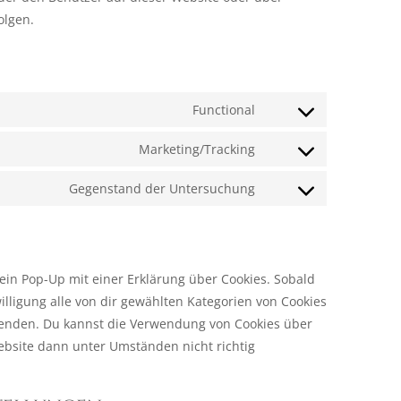
olgen.
Functional
Consent
to
Marketing/Tracking
Consent
service
to
wordpress
Gegenstand der Untersuchung
Consent
service
to
google-
service
fonts
sonstiges
ein Pop-Up mit einer Erklärung über Cookies. Sobald
willigung alle von dir gewählten Kategorien von Cookies
rwenden. Du kannst die Verwendung von Cookies über
ebsite dann unter Umständen nicht richtig