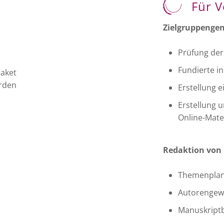
Für V
Zielgruppengen
Prüfung de
Fundierte i
paket
erden
Erstellung e
Erstellung u
Online-Mate
Redaktion von 
Themenpla
Autorengew
Manuskriptb