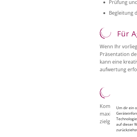
Prüfung und
Begleitung 
Für 
Wenn Ihr vorlie
Präsentation de
kann eine kreat
aufwertung erfo
Für 
Kommt Ihre Bots
Um dir ein 
maximierung be
Geräteinfor
Technologie
zielgruppenorie
auf dieser 
zurückziehs