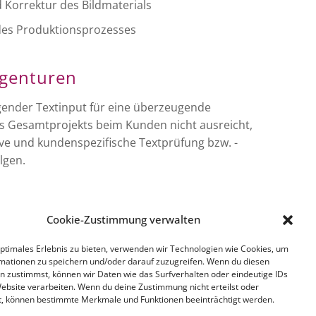
 Korrektur des Bildmaterials
des Produktionsprozesses
Agenturen
gender Textinput für eine überzeugende
s Gesamtprojekts beim Kunden nicht ausreicht,
ive und kundenspezifische Textprüfung bzw. -
lgen.
Unternehmen
Cookie-Zustimmung verwalten
chaft beim Kunden an? Qualitätsprüfung und -
optimales Erlebnis zu bieten, verwenden wir Technologien wie Cookies, um
stehender Unternehmenstexte durch eine kreative,
mationen zu speichern und/oder darauf zuzugreifen. Wenn du diesen
n zustimmst, können wir Daten wie das Surfverhalten oder eindeutige IDs
ntierte und firmenindividuelle Textaufwertung.
Website verarbeiten. Wenn du deine Zustimmung nicht erteilst oder
t, können bestimmte Merkmale und Funktionen beeinträchtigt werden.