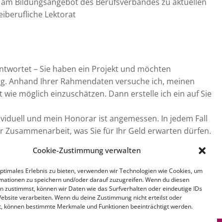
am Bildungsangebot des Berufsverbandes zu aktuellen
iberufliche Lektorat
eantwortet – Sie haben ein Projekt und möchten
ng. Anhand Ihrer Rahmendaten versuche ich, meinen
wie möglich einzuschätzen. Dann erstelle ich ein auf Sie
dividuell und mein Honorar ist angemessen. In jedem Fall
r Zusammenarbeit, was Sie für Ihr Geld erwarten dürfen.
ine transparente Kommunikation von Anfang an.
Cookie-Zustimmung verwalten
optimales Erlebnis zu bieten, verwenden wir Technologien wie Cookies, um
mationen zu speichern und/oder darauf zuzugreifen. Wenn du diesen
n zustimmst, können wir Daten wie das Surfverhalten oder eindeutige IDs
Website verarbeiten. Wenn du deine Zustimmung nicht erteilst oder
t, können bestimmte Merkmale und Funktionen beeinträchtigt werden.