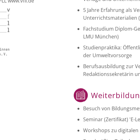
FLL www.vfll.de
5 Jahre Erfahrung als V
Unterrichtsmaterialien (
Fachstudium Diplom-Geo
LMU München)
Studienpraktika: Öffent
der Umweltvorsorge
Berufsausbildung zur Ve
Redaktionssekretärin un
Weiterbildu
Besuch von Bildungsmes
Seminar (Zertifikat) 'E-
Workshops zu digitalen