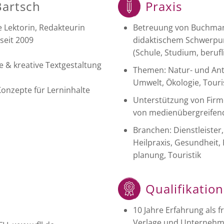
Bartsch
Praxis
e Lektorin, Redakteurin
Betreuung von Buchman
seit 2009
didaktischem Schwerpu
(Schule, Studium, beruf
e & kreative Textgestaltung
Themen: Natur- und Anth
Umwelt, Ökologie, Tour
Konzepte für Lerninhalte
Unterstützung von Firm
von medienübergreifend
Branchen: Dienstleiste
Heilpraxis, Gesundheit, 
planung, Touristik
Qualifikation
10 Jahre Erfahrung als fr
Verlage und Unterneh