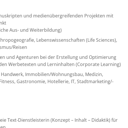
uskripten und medienübergreifenden Projekten mit
nkt
liche Aus- und Weiterbildung)
ropogeografie, Lebenswissenschaften (Life Sciences),
ismus/Reisen
en und Agenturen bei der Erstellung und Optimierung
en Werbetexten und Lerninhalten (Corporate Learning)
r, Handwerk, Immobilien/Wohnungsbau, Medizin,
Fitness, Gastronomie, Hotellerie, IT, Stadtmarketing/-
eie Text-Dienstleisterin (Konzept – Inhalt – Didaktik) für
men